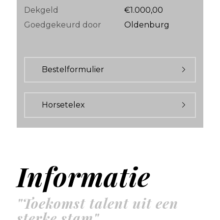
Dekgeld
€1.000,00
Goedgekeurd door
Oldenburg
Bestelformulier
Horsetelex
Informatie
"Toekomst talent uit een
sterke stam"