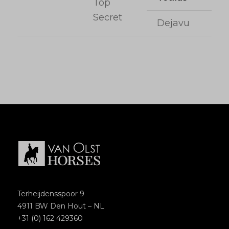
Top
Secret
Dejavu
Terheijdensspoor 9
4911 BW Den Hout – NL
+31 (0) 162 429360