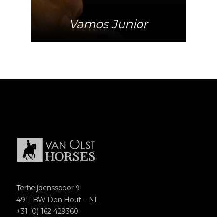
Vamos Junior
Terheijdensspoor 9
4911 BW Den Hout – NL
+31 (0) 162 429360