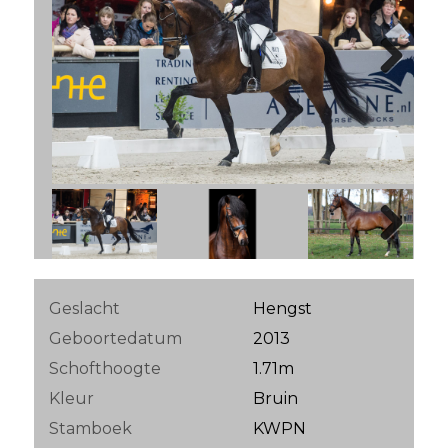
Next
Next
Geslacht
Hengst
Geboortedatum
2013
Schofthoogte
1.71m
Kleur
Bruin
Stamboek
KWPN