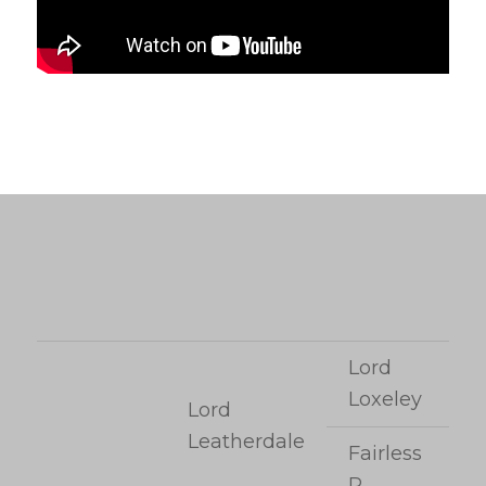
Lord
Loxeley
Lord
Leatherdale
Fairless
P