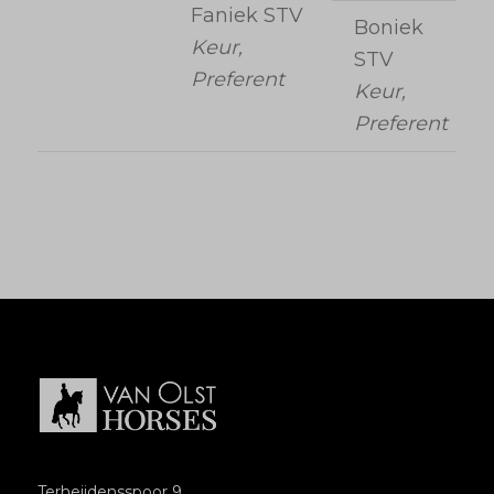
Faniek STV
Boniek
Keur,
STV
Preferent
Keur,
Preferent
Terheijdensspoor 9