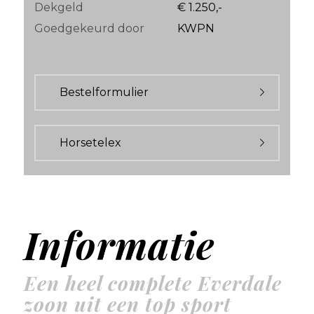
Dekgeld
€ 1.250,-
Goedgekeurd door
KWPN
Bestelformulier
Horsetelex
Informatie
Een heel complete Everdale
zoon uit een top sport