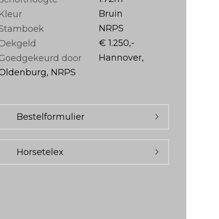
Bruin
Kleur
NRPS
Stamboek
€ 1.250,-
Dekgeld
Hannover,
Goedgekeurd door
Oldenburg, NRPS
Bestelformulier
Horsetelex