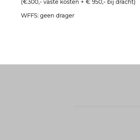
(€300,- vaste kosten + € 950,- bij dracht)
WFFS: geen drager