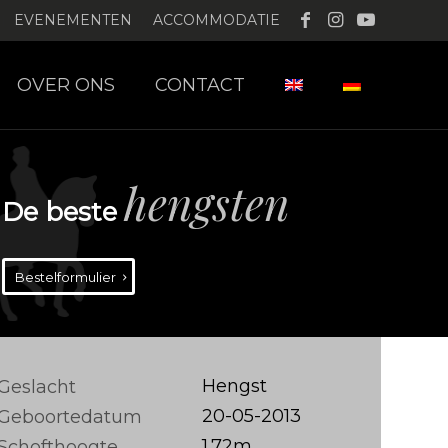
EVENEMENTEN
ACCOMMODATIE
OVER ONS
CONTACT
hengsten
De beste
Bestelformulier
Hengst
Geslacht
20-05-2013
Geboortedatum
1.72m
Schofthoogte