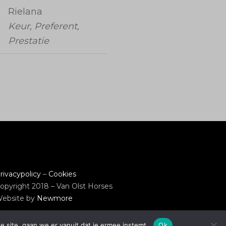
Rielana
Keur, Preferent,
Prestatie
rivacypolicy
–
Cookies
opyright 2018 – Van Olst Horses
ebsite by
Newmore
e site, gaan we er vanuit dat je ermee instemt.
Ok