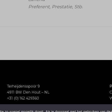
Preferent, Prestatie, Stb.
Terheijdensspoor 9
P
4911 BW Den Hout – NL
C
+31 (0) 162 429360
W
e zo soepel mogelijk draait. Als je doorgaat met het gebruiken van dez