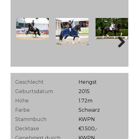
Next
Geschlecht
Hengst
Geburtsdatum
2015
Höhe
1.72m
Farbe
Schwarz
Stammbuch
KWPN
Decktaxe
€1.500,-
Genehmigt durch
KWPN,