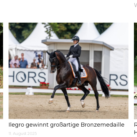
W
Ilegro gewinnt großartige Bronzemedaille
R
H
11. August 2025