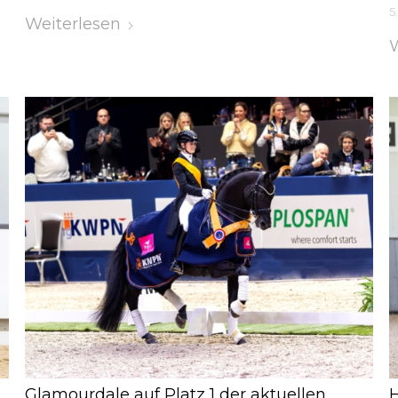
5
Weiterlesen
W
Glamourdale auf Platz 1 der aktuellen
H