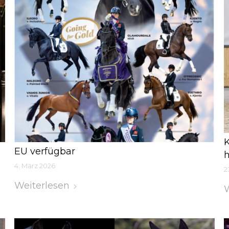
K
EU verfügbar
h
4. März 2026
2
Weiterlesen
W