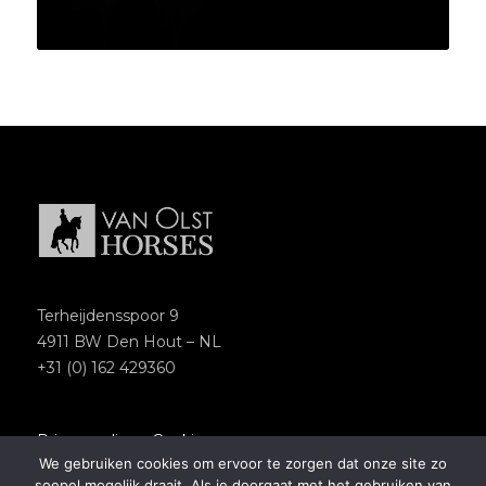
Terheijdensspoor 9
4911 BW Den Hout – NL
+31 (0) 162 429360
Privacypolicy
–
Cookies
We gebruiken cookies om ervoor te zorgen dat onze site zo
Copyright 2018 – Van Olst Horses
soepel mogelijk draait. Als je doorgaat met het gebruiken van