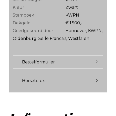
Kleur
Zwart
Stamboek
KWPN
Dekgeld
€ 1.500,-
Goedgekeurd door
Hannover, KWPN,
Oldenburg, Selle Francais, Westfalen
Bestelformulier
Horsetelex