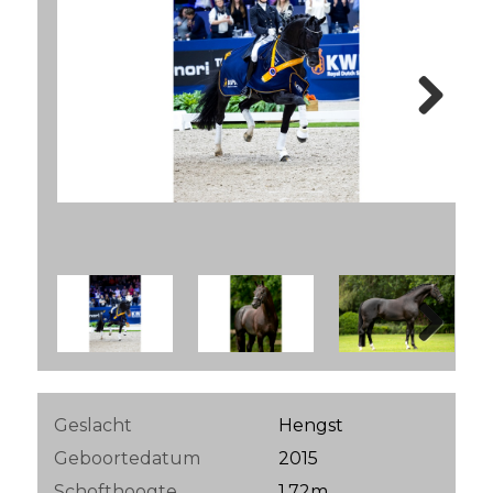
Next
Next
Geslacht
Hengst
Geboortedatum
2015
Schofthoogte
1.72m