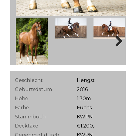
Next
Geschlecht
Hengst
Geburtsdatum
2016
Höhe
1.70m
Farbe
Fuchs
Stammbuch
KWPN
Decktaxe
€1.200,-
Genehmigt durch
KWPN