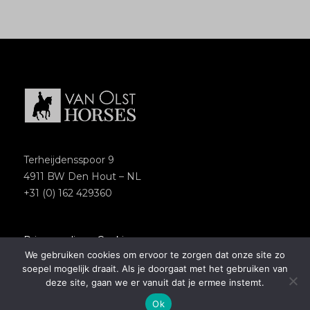
Terheijdensspoor 9
4911 BW Den Hout – NL
+31 (0) 162 429360
Privacypolicy
–
Cookies
We gebruiken cookies om ervoor te zorgen dat onze site zo
Copyright 2018 – Van Olst Horses
soepel mogelijk draait. Als je doorgaat met het gebruiken van
Website by
Newmore
deze site, gaan we er vanuit dat je ermee instemt.
Ok