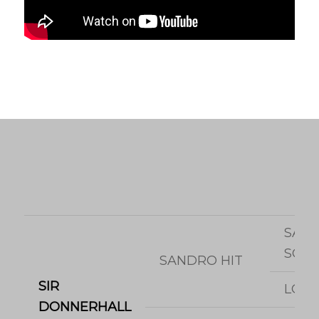
SAN
SON
SANDRO HIT
SIR
LOR
DONNERHALL