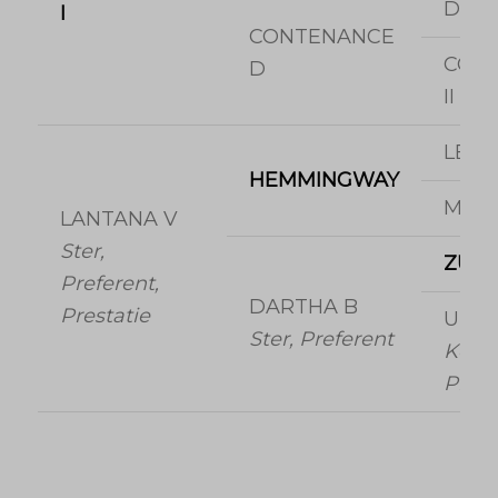
DON
I
CONTENANCE
CON
D
II
LEA
HEMMINGWAY
MAR
LANTANA V
Ster,
ZUI
Preferent,
DARTHA B
Prestatie
URC
Ster, Preferent
Keur,
Prefe