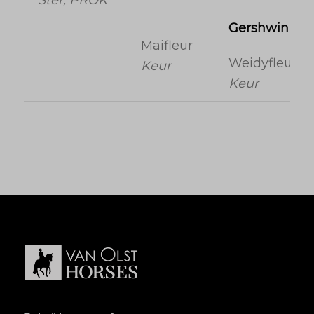
Ster, PROK
Gershwin
Maifleur
Weidyfleur
Keur
Keur