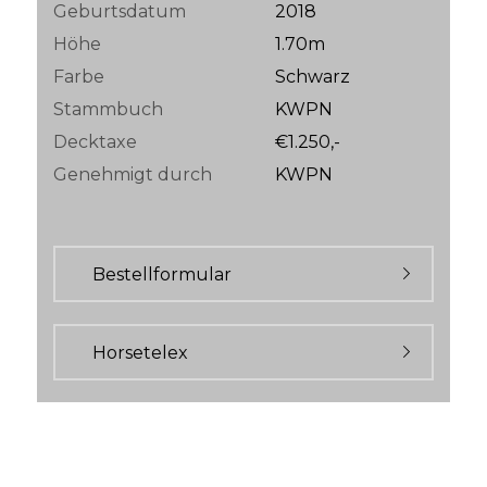
Geburtsdatum
2018
Höhe
1.70m
Farbe
Schwarz
Stammbuch
KWPN
Decktaxe
€1.250,-
Genehmigt durch
KWPN
Bestellformular
Horsetelex