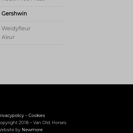
Gershwin
Weidyfleur
Keur
rivacypolicy
–
Cookies
opyright 2018 – Van Olst Horses
ebsite by
Newmore