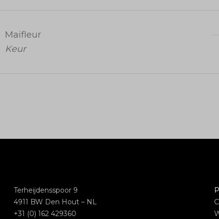
Maifleur
Keur
Terheijdensspoor 9
P
4911 BW Den Hout – NL
C
+31 (0) 162 429360
W