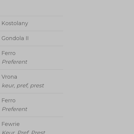
Kostolany
Gondola II
Ferro
Preferent
Vrona
keur, pref, prest
Ferro
Preferent
Fewrie
Keur, Pref, Prest