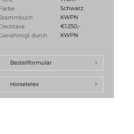
Schwarz
Farbe
KWPN
Stammbuch
€1.250,-
Decktaxe
KWPN
Genehmigt durch
Bestellformular
Horsetelex