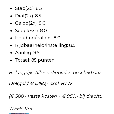
Stap(2x): 8.5
Draf(2x): 8.5
Galop(2x): 9.0
Souplesse: 8.0
Houding/balans: 8.0
Rijdbaarheid/instelling: 8.5
Aanleg: 8.5
Totaal: 85 punten
Belangrijk: Alleen diepvries beschikbaar
Dekgeld € 1.250,- excl. BTW
(€ 300,- vaste kosten + € 950,- bij dracht)
WFFS: Vrij