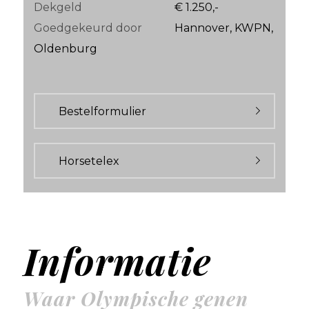
Dekgeld
€ 1.250,-
Goedgekeurd door
Hannover, KWPN,
Oldenburg
Bestelformulier
Horsetelex
Informatie
Waar Olympische genen