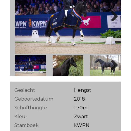
Next
Next
Geslacht
Hengst
Geboortedatum
2018
Schofthoogte
1.70m
Kleur
Zwart
Stamboek
KWPN