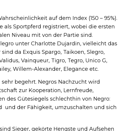
ahrscheinlichkeit auf dem Index (150 – 95%).
als Sportpferd registriert, wobei die ersten
len Niveau mit von der Partie sind.
legro unter Charlotte Dujardin, vielleicht das
r sind da Exquis Spargo, Taikoen, Slegro,
Validus, Vainqueur, Tigro, Tegro, Unico G,
ailey, Willem-Alexander, Elegance etc.
 sehr begehrt. Negros Nachzucht wird
tschaft zur Kooperation, Lernfreude,
en des Gütesiegels schlechthin von Negro:
d und der Fähigkeit, umzuschalten und sich
 sind Sieger, gekörte Hengste und Aufsehen