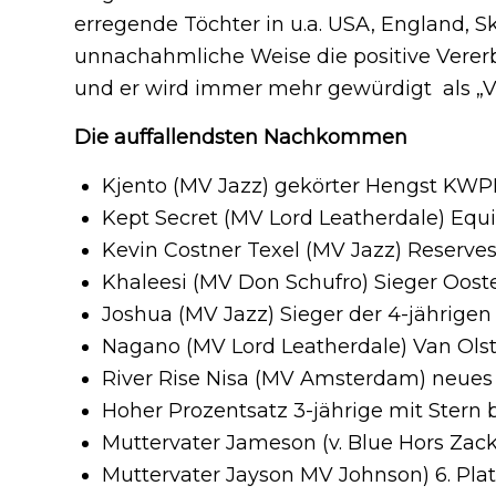
erregende Töchter in u.a. USA, England, 
unnachahmliche Weise die positive Verer
und er wird immer mehr gewürdigt als „Vat
Die auffallendsten Nachkommen
Kjento (MV Jazz) gekörter Hengst KWP
Kept Secret (MV Lord Leatherdale) Equin
Kevin Costner Texel (MV Jazz) Reserve
Khaleesi (MV Don Schufro) Sieger Oost
Joshua (MV Jazz) Sieger der 4-jährige
Nagano (MV Lord Leatherdale) Van Olst 
River Rise Nisa (MV Amsterdam) neues 
Hoher Prozentsatz 3-jährige mit Ste
Muttervater Jameson (v. Blue Hors Zac
Muttervater Jayson MV Johnson) 6. Pla