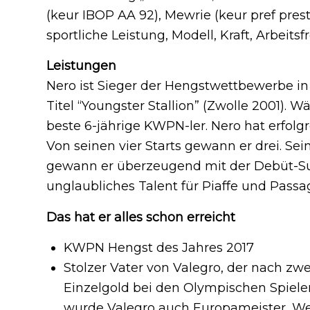
(keur IBOP AA 92), Mewrie (keur pref prest 
sportliche Leistung, Modell, Kraft, Arbeits
Leistungen
Nero ist Sieger der Hengstwettbewerbe i
Titel “Youngster Stallion” (Zwolle 2001).
beste 6-jährige KWPN-ler. Nero hat erfolgr
Von seinen vier Starts gewann er drei. Sei
gewann er überzeugend mit der Debüt-Su
unglaubliches Talent für Piaffe und Passa
Das hat er alles schon erreicht
KWPN Hengst des Jahres 2017
Stolzer Vater von Valegro, der nach z
Einzelgold bei den Olympischen Spielen
wurde Valegro auch Europameister, Wel