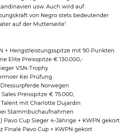
Skandinavien usw. Auch wird auf
bungskraft von Negro stets bedeutender
er auf der Mutterseite“.
N + Hengstleistungsspitze mit 90 Punkten
e Elite Preisspitze € 130.000,-
sieger VSN-Trophy
ermoer Kei Prüfung
n Dressurpferde Norwegen
Sales Preisspitze € 75.000,
Talent mit Charlotte Dujardin
rn bei Stammbuchaufnahmen
k) Pavo Cup Sieger 4-Jährige + KWPN gekört
tz Finale Pavo Cup + KWPN gekört