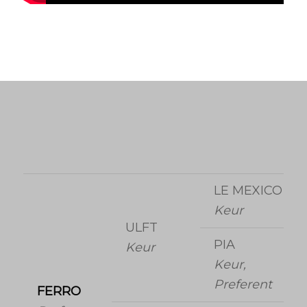
LE MEXICO
Keur
ULFT
PIA
Keur
Keur,
Preferent
FERRO