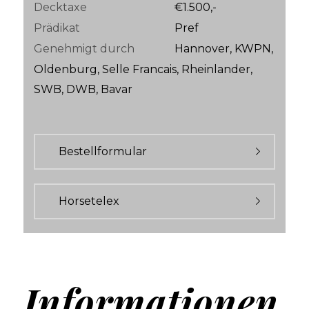
Decktaxe
€1.500,-
Prädikat
Pref
Genehmigt durch
Hannover, KWPN,
Oldenburg, Selle Francais, Rheinlander,
SWB, DWB, Bavar
Bestellformular
Horsetelex
Informationen