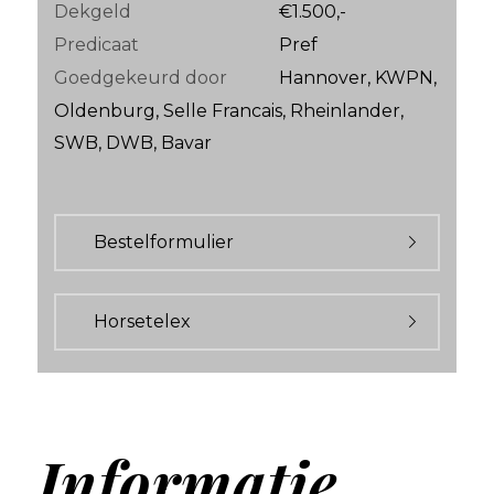
Dekgeld
€1.500,-
Predicaat
Pref
Goedgekeurd door
Hannover, KWPN,
Oldenburg, Selle Francais, Rheinlander,
SWB, DWB, Bavar
Bestelformulier
Horsetelex
Informatie