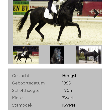
Next
Next
Geslacht
Hengst
Geboortedatum
1995
Schofthoogte
1.70m
Kleur
Zwart
Stamboek
KWPN