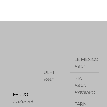
LE MEXICO
Keur
ULFT
PIA
Keur
Keur,
Preferent
FERRO
Preferent
FARN