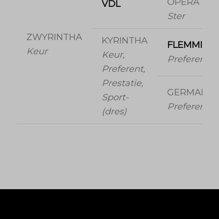
OPERA
VDL
Ster
ZWYRINTHA
KYRINTHA
FLEMMING
Keur
Keur,
Preferent
Preferent,
Prestatie,
GERMAINE
Sport-
Preferent
(dres)