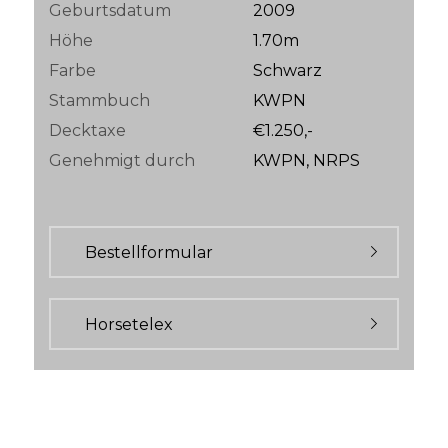
Geburtsdatum
2009
Höhe
1.70m
Farbe
Schwarz
Stammbuch
KWPN
Decktaxe
€1.250,-
Genehmigt durch
KWPN, NRPS
Bestellformular
Horsetelex