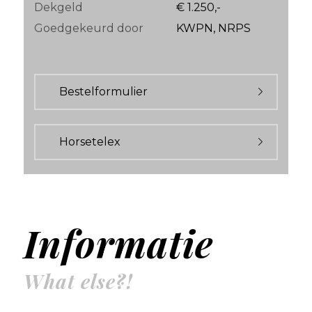
Dekgeld
€ 1.250,-
Goedgekeurd door
KWPN, NRPS
Bestelformulier
Horsetelex
Informatie
What else?!