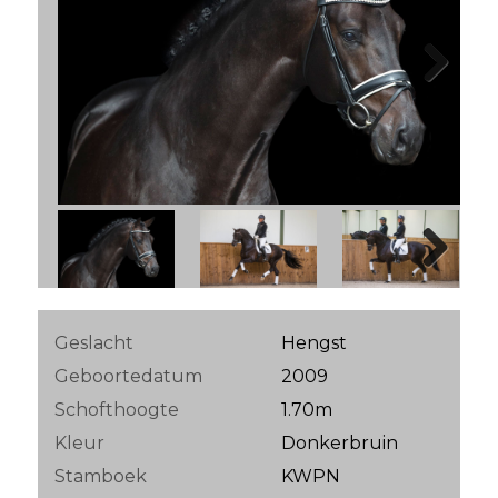
Next
Next
Geslacht
Hengst
Geboortedatum
2009
Schofthoogte
1.70m
Kleur
Donkerbruin
Stamboek
KWPN