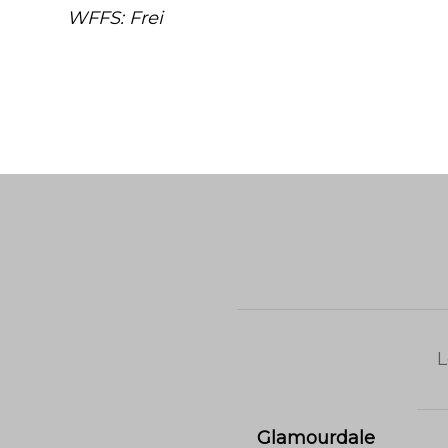
WFFS: Frei
L
Glamourdale