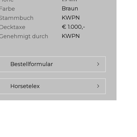
Braun
Farbe
KWPN
Stammbuch
€ 1.000,-
Decktaxe
KWPN
Genehmigt durch
Bestellformular
Horsetelex