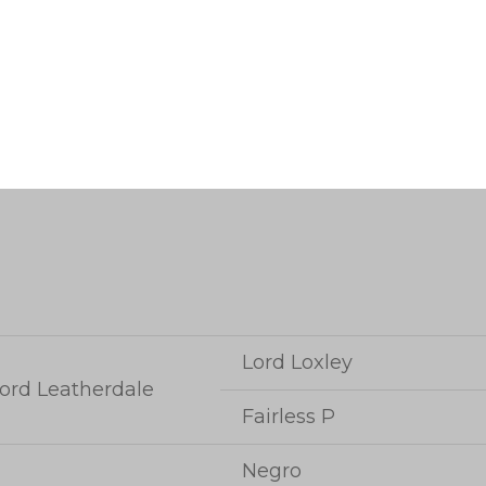
Lord Loxley
ord Leatherdale
Fairless P
Negro