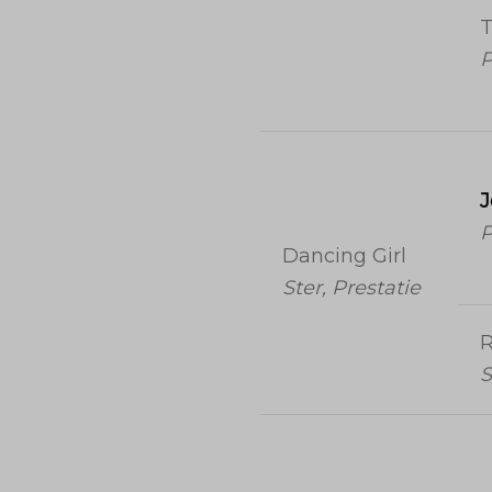
T
P
J
P
Dancing Girl
Ster, Prestatie
S