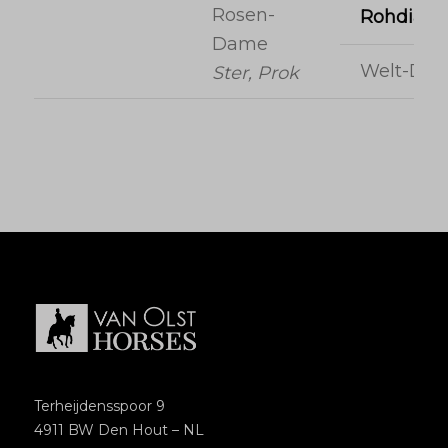
Rosen-
Rohdiam
Dame
Welt-Da
Ster, Prok
Terheijdensspoor 9
4911 BW Den Hout – NL