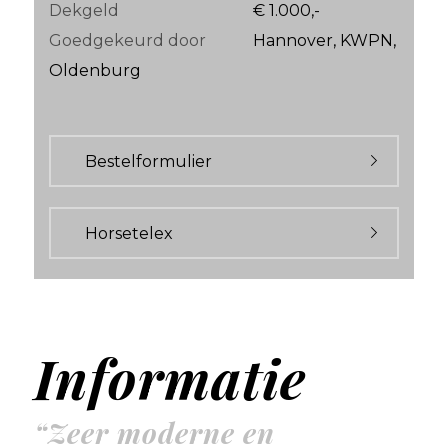
Dekgeld
€ 1.000,-
Goedgekeurd door
Hannover, KWPN,
Oldenburg
Bestelformulier
Horsetelex
Informatie
“Zeer moderne en