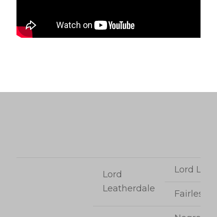
Lord Loxl
Lord
Leatherdale
Fairless P