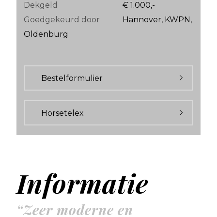
Dekgeld
€ 1.000,-
Goedgekeurd door
Hannover, KWPN,
Oldenburg
Bestelformulier
Horsetelex
Informatie
“Zeer moderne en