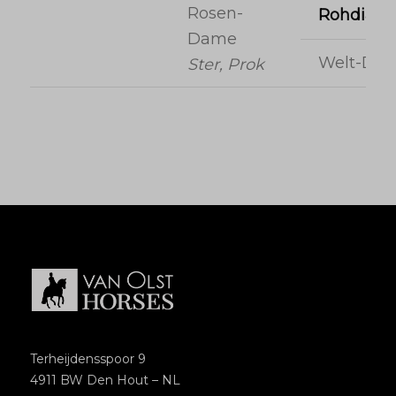
Rosen-
Rohdiam
Dame
Welt-Da
Ster, Prok
Terheijdensspoor 9
4911 BW Den Hout – NL