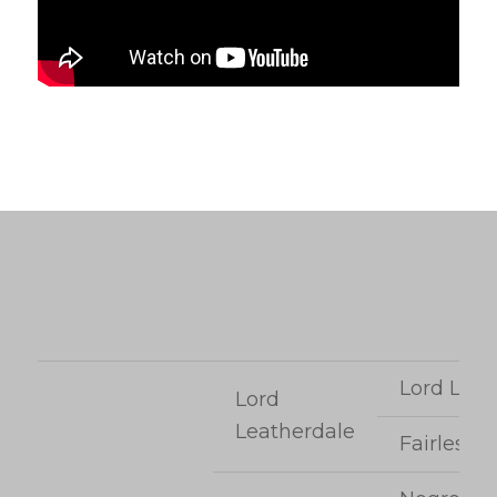
Lord Loxl
Lord
Leatherdale
Fairless P