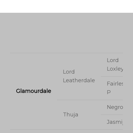
Lord
Loxley
Lord
Leatherdale
Fairless
Glamourdale
P
Negro
Thuja
Jasmijn