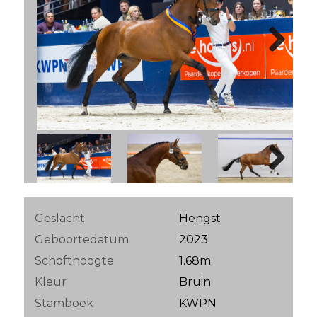
Next
Next
Geslacht
Hengst
Geboortedatum
2023
Schofthoogte
1.68m
Kleur
Bruin
Stamboek
KWPN