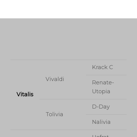
Krack C
Vivaldi
Renate-
Utopia
Vitalis
D-Day
Tolivia
Nalivia