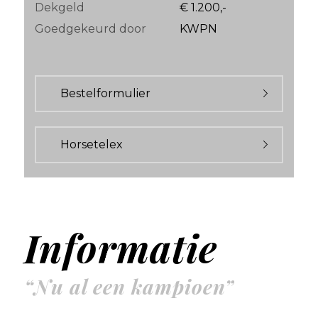
Dekgeld
€ 1.200,-
Goedgekeurd door
KWPN
Bestelformulier
Horsetelex
Informatie
“Nu al een kampioen”