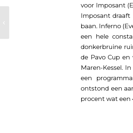
voor Imposant (E
Imposant draaft 
Lord Leatherdale-
baan. Inferno (Ev
zoon 2e in Lichte Tour
een hele consta
donkerbruine rui
de Pavo Cup en w
Maren-Kessel. I
een programmaf
ontstond een aan
procent wat een 