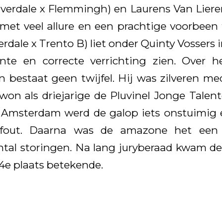
verdale x Flemmingh) en Laurens Van Lier
met veel allure en een prachtige voorbeen
erdale x Trento B) liet onder Quinty Vossers i
nte en correcte verrichting zien. Over h
n bestaat geen twijfel. Hij was zilveren me
on als driejarige de Pluvinel Jonge Talen
n Amsterdam werd de galop iets onstuimig 
out. Daarna was de amazone het een 
tal storingen. Na lang juryberaad kwam de 
4e plaats betekende.