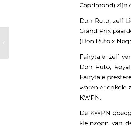
Caprimond) zijn 
Don Ruto, zelf Li
Grand Prix paard
Agenda
(Don Ruto x Negr
Hengstenshows &
Activiteiten
Fairytale, zelf 
Don Ruto, Royal
Fairytale preste
waren er enkele 
KWPN.
De KWPN goedgek
kleinzoon van d