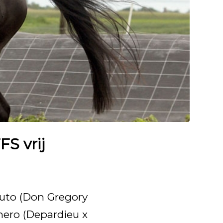
S vrij
Ruto (Don Gregory
chero (Depardieu x