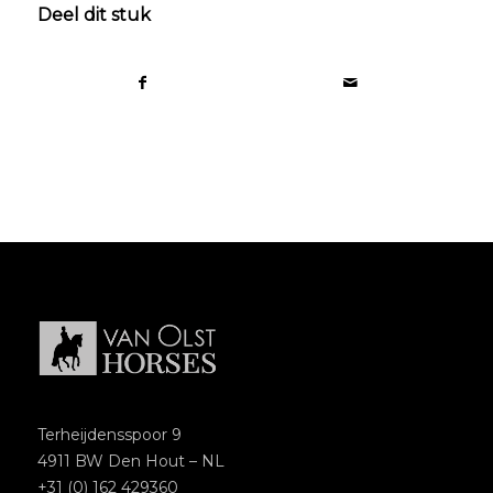
Deel dit stuk
Terheijdensspoor 9
4911 BW Den Hout – NL
+31 (0) 162 429360