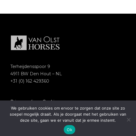
Terheijdensspoor 9
4911 BW Den Hout – NL
+31 (0) 162 429360
Privacypolicy
–
Cookies
We gebruiken cookies om ervoor te zorgen dat onze site zo
Copyright 2018 – Van Olst Horses
soepel mogelijk draait. Als je doorgaat met het gebruiken van
Website by
Newmore
deze site, gaan we er vanuit dat je ermee instemt.
Ok