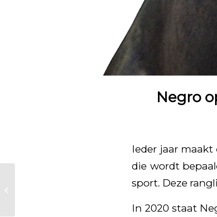
Negro o
Ieder jaar maak
die wordt bepaal
Van Olst Horses
sport. Deze rangl
verkoopt George
Clooney
In 2020 staat Neg