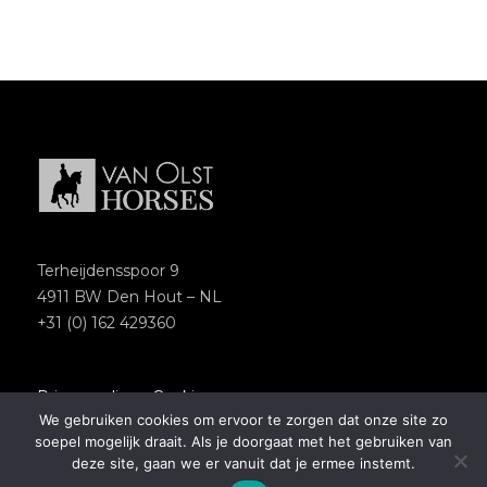
Terheijdensspoor 9
4911 BW Den Hout – NL
+31 (0) 162 429360
Privacypolicy
–
Cookies
We gebruiken cookies om ervoor te zorgen dat onze site zo
Copyright 2018 – Van Olst Horses
soepel mogelijk draait. Als je doorgaat met het gebruiken van
Website by
Newmore
deze site, gaan we er vanuit dat je ermee instemt.