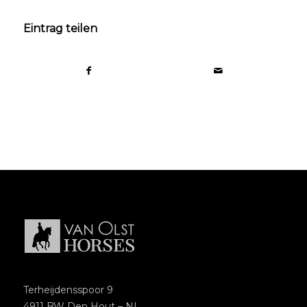
Eintrag teilen
Terheijdensspoor 9
4911 BW Den Hout – NL