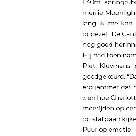
1.40m. springrub
merrie Moonlight
lang ik me kan 
opgezet. De Cant
nog goed herinne
Hij had toen name
Piet Kluymans o
goedgekeurd. “Da
erg jammer dat h
zien hoe Charlott
meerijden op een
op stal gaan kijke
Puur op emotie