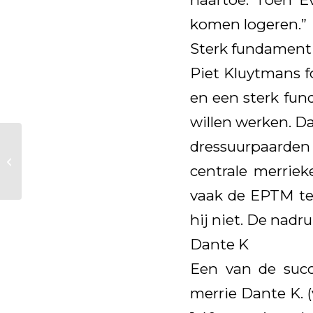
komen logeren.”
Sterk fundament
Piet Kluytmans f
en een sterk fun
willen werken. D
dressuurpaarde
Everdale veilig
centrale merriek
geland in Japan
vaak de EPTM tes
hij niet. De nadru
Dante K
Een van de succ
merrie Dante K. (