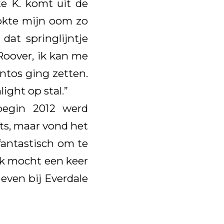
te K. komt uit de
fokte mijn oom zo
at springlijntje
Roover, ik kan me
ntos ging zetten.
ight op stal.”
 begin 2012 werd
ts, maar vond het
fantastisch om te
 Ik mocht een keer
even bij Everdale