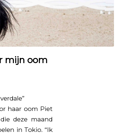
or mijn oom
verdale”
or haar oom Piet
, die deze maand
len in Tokio. “Ik