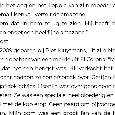
le het oog en het koppie van zijn moeder A
oma Lisenka”, vertelt de amazone.
 om dat in hem terug te zien. Hij heeft 
en onder een heel fijne amazone.”
gst
2009 geboren bij Piet Kluytmans, uit zijn N
 een dochter van een merrie uit El Corona. “
 dat het een hengst was. Hij verkocht het
 daar hadden ze een afspraak over. Gertjan 
af dek-advies. Lisenka was overigens geen 
ren. Ze was een speciale, heel bloederig en 
jd met de kop erop. Geen paard om bijvoorbe
taan. Mijn oom was een groot fan van de