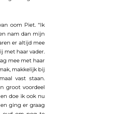
van oom Piet. “Ik
, en nam dan mijn
ren er altijd mee
ij met haar vader.
raag mee met haar
ak, makkelijk bij
maal vast staan.
en groot voordeel
 en doe ik ook nu
 en ging er graag
te oud om nog te