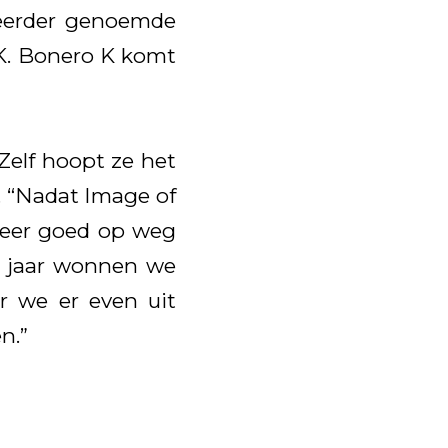
e eerder genoemde
K. Bonero K komt
 Zelf hoopt ze het
. “Nadat Image of
weer goed op weg
t jaar wonnen we
or we er even uit
n.”