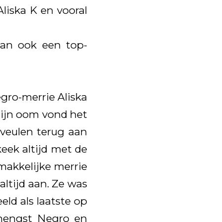
liska K en vooral
dan ook een top-
egro-merrie Aliska
Mijn oom vond het
 veulen terug aan
keek altijd met de
makkelijke merrie
altijd aan. Ze was
eld als laatste op
 hengst Negro en