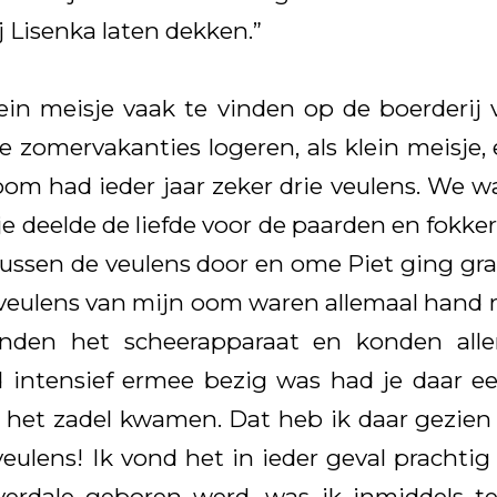
 Lisenka laten dekken.”
lein meisje vaak te vinden op de boerderij 
de zomervakanties logeren, als klein meisje
om had ieder jaar zeker drie veulens. We wa
je deelde de liefde voor de paarden en fokker
 tussen de veulens door en ome Piet ging g
 veulens van mijn oom waren allemaal hand m
nden het scheerapparaat en konden alle
jd intensief ermee bezig was had je daar e
 het zadel kwamen. Dat heb ik daar gezien
eulens! Ik vond het in ieder geval prachtig
verdale geboren werd, was ik inmiddels 