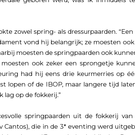
okte zowel spring- als dressurpaarden. “Ee
dament vond hij belangrijk; ze moesten o
aarbij moesten de springpaarden ook kunne
n moesten ook zeker een sprongetje kunn
euring had hij eens drie keurmerries op één
t lopen of de IBOP, maar langere tijd late
k lag op de fokkerij.”
esvolle springpaarden uit de fokkerij van
v Cantos), die in de 3* eventing werd uitge