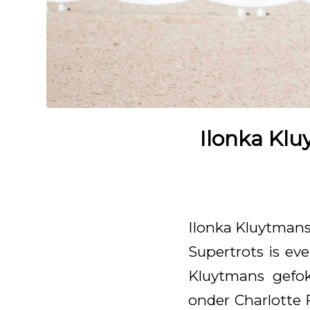
Ilonka Klu
Ilonka Kluytmans
Supertrots is e
Kluytmans gefok
onder Charlotte 