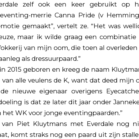
erdale zelf ook een keer gebruikt op h
eventing-merrie Canna Pride (v Hemming
motie gemaakt”, vertelt ze. “Het was well
euze, maar ik wilde graag een combinati
fokkerij van mijn oom, die toen al overleden
 aanleg als dressuurpaard.”
in 2015 geboren en kreeg de naam Kluytmans
van alle veulens de K, want dat deed mijn
 de nieuwe eigenaar overigens Eyecatch
eling is dat ze later dit jaar onder Jannek
n het WK voor jonge eventingpaarden.”
ij van Piet Kluytmans met Everdale nog n
at, komt straks nog een paard uit zijn stall