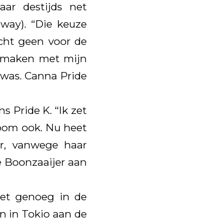
aar destijds net
way). “Die keuze
icht geen voor de
e maken met mijn
 was. Canna Pride
 Pride K. “Ik zet
 oom ook. Nu heet
er, vanwege haar
e Boonzaaijer aan
iet genoeg in de
en in Tokio aan de