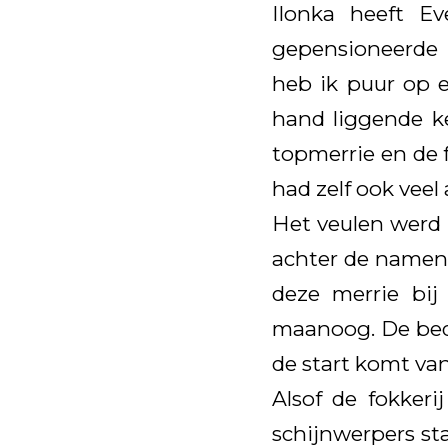
Ilonka heeft Ev
gepensioneerde 
heb ik puur op e
hand liggende k
topmerrie en de 
had zelf ook veel
Het veulen werd 
achter de namen 
deze merrie bij
maanoog. De bedo
de start komt va
Alsof de fokker
schijnwerpers sta