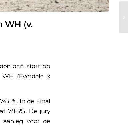
 WH (v.
en aan start op
m WH (Everdale x
74.8%. In de Final
at 78.8%. De jury
 aanleg voor de