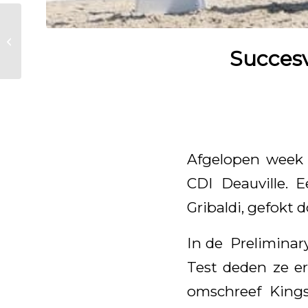
Söhne von Everdale
erfolgreich in
Succes
Hartpury
Afgelopen week
CDI Deauville. 
Gribaldi, gefokt 
In de Preliminary
Test deden ze er
omschreef King