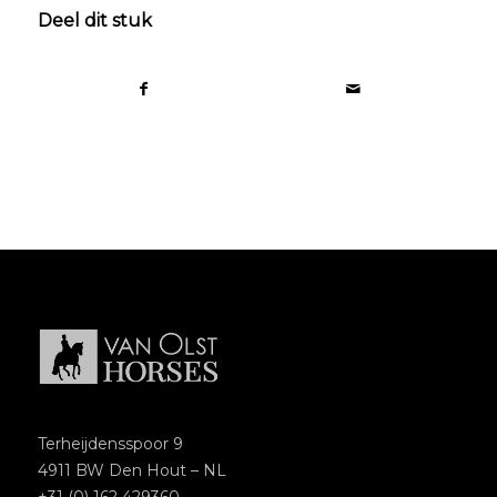
Deel dit stuk
Terheijdensspoor 9
4911 BW Den Hout – NL
+31 (0) 162 429360