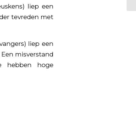
euskens) liep een
onder tevreden met
vangers) liep een
. Een misverstand
we hebben hoge