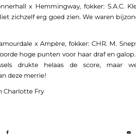
nnerhall x Hemmingway, fokker: S.A.C. Kl
j liet zichzelf erg goed zien. We waren bijz
amourdale x Ampère, fokker: CHR. M. Snep
coorde hoge punten voor haar draf en galop
sels drukte helaas de score, maar 
n deze merrie!
n Charlotte Fry