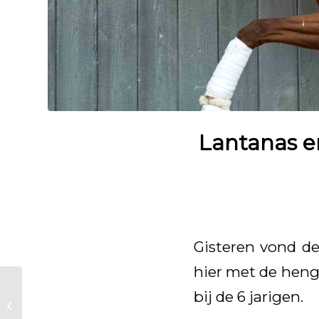
Lantanas en
Gisteren vond de
hier met de heng
bij de 6 jarigen.
Racoon (v. Kjento)
vierde op de NVK