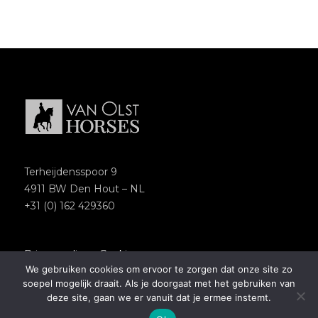
Terheijdensspoor 9
4911 BW Den Hout – NL
+31 (0) 162 429360
Privacypolicy
–
Cookies
We gebruiken cookies om ervoor te zorgen dat onze site zo
Copyright 2018 – Van Olst Horses
soepel mogelijk draait. Als je doorgaat met het gebruiken van
Website by
Newmore
deze site, gaan we er vanuit dat je ermee instemt.