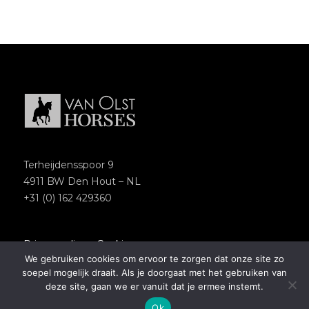
Terheijdensspoor 9
4911 BW Den Hout – NL
+31 (0) 162 429360
Privacypolicy
–
Cookies
We gebruiken cookies om ervoor te zorgen dat onze site zo
Copyright 2018 – Van Olst Horses
soepel mogelijk draait. Als je doorgaat met het gebruiken van
Website by
Newmore
deze site, gaan we er vanuit dat je ermee instemt.
Ok