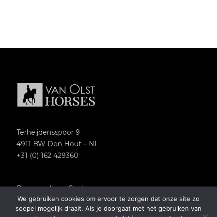
Terheijdensspoor 9
4911 BW Den Hout – NL
+31 (0) 162 429360
Privacypolicy
–
Cookies
We gebruiken cookies om ervoor te zorgen dat onze site zo
Copyright 2018 – Van Olst Horses
soepel mogelijk draait. Als je doorgaat met het gebruiken van
Website by
Newmore