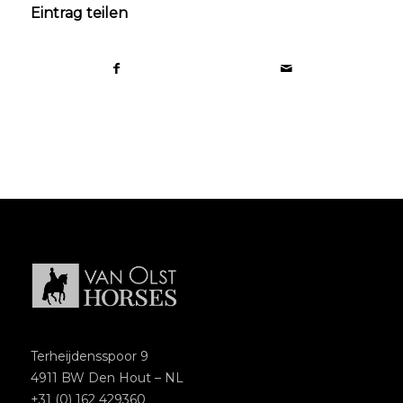
Eintrag teilen
Terheijdensspoor 9
4911 BW Den Hout – NL
+31 (0) 162 429360