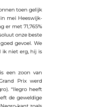
onnen toen gelijk
gin mei Heeswijk-
ng er met 71,765%
soluut onze beste
r goed gevoel. We
k niet erg, hij is
is een zoon van
 Grand Prix werd
o). “Ilegro heeft
eeft de geweldige
 Negro-kant zoals