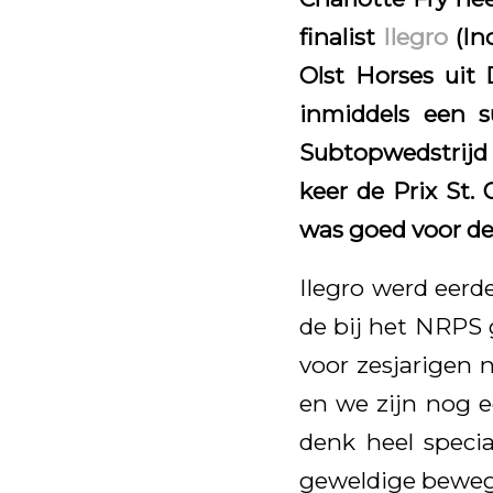
finalist
Ilegro
(In
Olst Horses ui
inmiddels een s
Subtopwedstrijd 
keer de Prix St.
was goed voor de 
Ilegro werd eerd
de bij het NRPS 
voor zesjarigen n
en we zijn nog ee
denk heel specia
geweldige bewegi