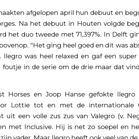
 maakten afgelopen april hun debuut en beg
eorges. Na het debuut in Houten volgde be
rd het duo tweede met 71,397%. In Delft gi
bovenop. “Het ging heel goed en dit was ab
. Ilegro was heel relaxed en gaf een supe
foutje in de serie om de drie maar dat vind i
st Horses en Joop Hanse gefokte Ilegro 
door Lottie tot en met de internationale
 uit een volle zus zus van Valegro (v. Negr
sen met Inclusive. Hij is net zo soepel en h
ijn vader. Maar Ilegro heeft ook veel van de