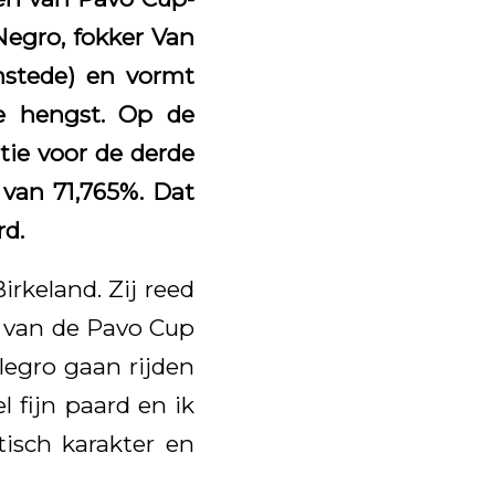
Negro, fokker Van
stede) en vormt
ge hengst. Op de
tie voor de derde
 van 71,765%. Dat
rd.
rkeland. Zij reed
e van de Pavo Cup
Ilegro gaan rijden
l fijn paard en ik
tisch karakter en