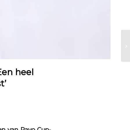
Een heel
t’
men van Pavo Cup-