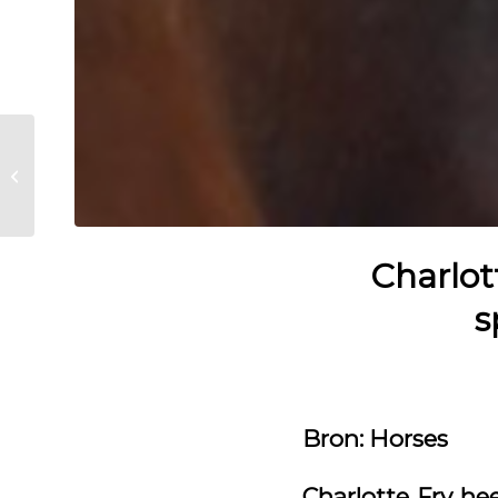
Topprestaties tijdens
CDI Lier
Charlot
s
Bron: Horses
Charlotte Fry he