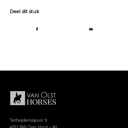
Deel dit stuk
Terheijdensspoor 9
4911 BW Den Hout – NL