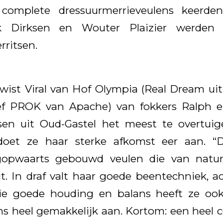
complete dressuurmerrieveulens keerde
 Dirksen en Wouter Plaizier werden 
rritsen.
ist Viral van Hof Olympia (Real Dream ui
ref PROK van Apache) van fokkers Ralph 
ssen uit Oud-Gastel het meest te overtui
doet ze haar sterke afkomst eer aan. “D
rgopwaarts gebouwd veulen die van natur
. In draf valt haar goede beentechniek, a
ie goede houding en balans heeft ze ook
ns heel gemakkelijk aan. Kortom: een heel c