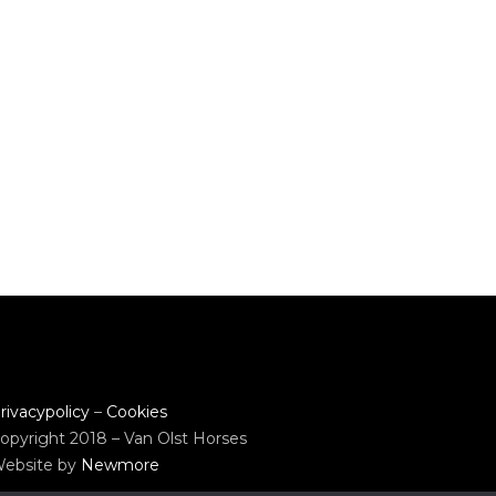
rivacypolicy
–
Cookies
opyright 2018 – Van Olst Horses
ebsite by
Newmore