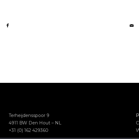
Terheijdensspoor 9
P
4911 BW Den Hout – NL
C
+31 (0) 162 429360
W