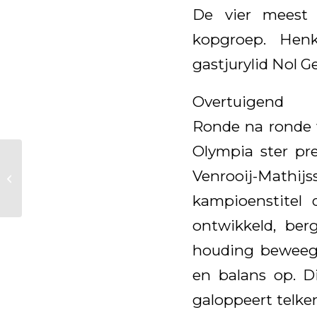
De vier meest 
kopgroep. Henk
gastjurylid Nol Ge
Overtuigend
Ronde na ronde w
Olympia ster p
De wereldkampioen
keert na haar zege in
Venrooij-Mathij
Bazel terug naar de
kampioenstitel 
eerste plaats op...
ontwikkeld, be
houding beweegt
en balans op. D
galoppeert telke