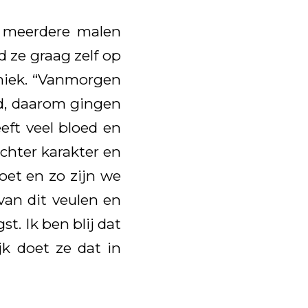
l meerdere malen
d ze graag zelf op
emiek. “Vanmorgen
oed, daarom gingen
ft veel bloed en
chter karakter en
oet en zo zijn we
an dit veulen en
t. Ik ben blij dat
jk doet ze dat in