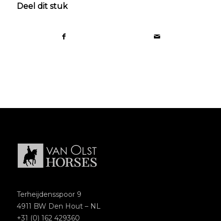
Deel dit stuk
Terheijdensspoor 9
4911 BW Den Hout – NL
+31 (0) 162 429360