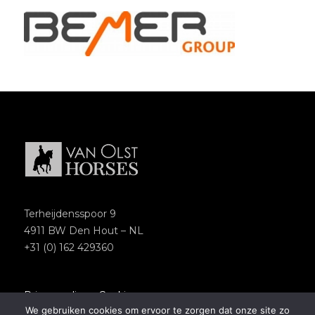
Terheijdensspoor 9
4911 BW Den Hout – NL
+31 (0) 162 429360
Privacypolicy
–
Cookies
We gebruiken cookies om ervoor te zorgen dat onze site zo
Copyright 2018 – Van Olst Horses