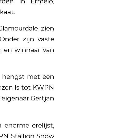
rden in Ermelo,
kaat.
Glamourdale zien
nder zijn vaste
n en winnaar van
e hengst met een
kozen is tot KWPN
r eigenaar Gertjan
enorme erelijst,
WPN Stallion Show