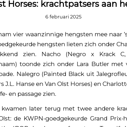
st Horses: krachtpatsers aan h
6 februari 2025
 nam vier waanzinnige hengsten mee naar ’
dgekeurde hengsten lieten zich onder Char
ekkend zien. Nacho (Negro x Krack C,
haam) toonde zich onder Lara Butler met v
ade. Nalegro (Painted Black uit Jalegrofle
s J.L. Hanse en Van Olst Horses) en Charlotte
ffe- en passage zien.
kwamen later terug met twee andere krac
 Olst: de KWPN-goedgekeurde Grand Prix-