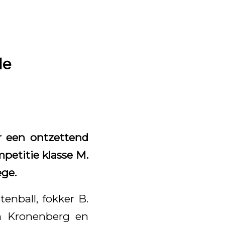
de
 een ontzettend
etitie klasse M.
ege.
enball, fokker B.
n Kronenberg en