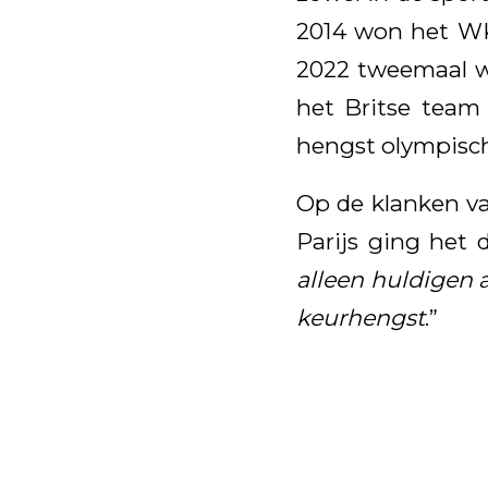
2014 won het WK
2022 tweemaal w
het Britse team
hengst olympisch 
Op de klanken va
Parijs ging het 
alleen huldigen a
keurhengst
.”