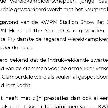
s de wereldkampioenschappen jonge paa
dale gewaardeerd wordt met het keurpredi
dagavond van de KWPN Stallion Show liet 
N Horse of the Year 2024 is geworden. O
te Fry danste de regerend wereldkampioe
door de baan.
 werd bekend dat de indrukwekkende zwart
id van de stemmen voor de derde keer ver
. Glamourdale werd als veulen al gespot doo
 direct kocht.
heeft met zijn prestaties dan ook al een 
t als in de fokkerij. De kampioen van de K