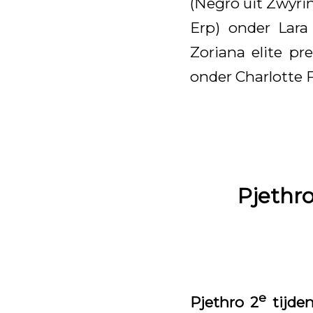
(Negro uit Zwyrin
Erp) onder Lara
Zoriana elite pr
onder Charlotte 
Pjethr
e
Pjethro 2
tijde