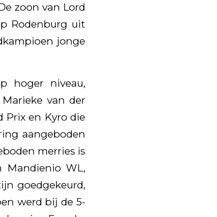
 De zoon van Lord
oop Rodenburg uit
eldkampioen jonge
p hoger niveau,
 Marieke van der
d Prix en Kyro die
uring aangeboden
eboden merries is
en Mandienio WL,
zijn goedgekeurd,
en werd bij de 5-