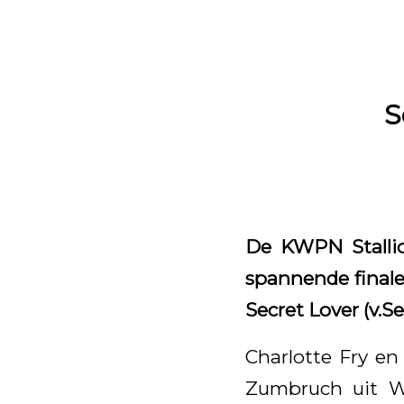
S
De KWPN Stalli
spannende final
Secret Lover (v.
Charlotte Fry en
Zumbruch uit W