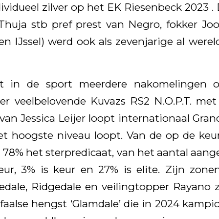
vidueel zilver op het EK Riesenbeck 2023 .
 Thuja stb pref prest van Negro, fokker J
n IJssel) werd ook als zevenjarige al wer
t in de sport meerdere nakomelingen o
er veelbelovende Kuvazs RS2 N.O.P.T. met
an Jessica Leijer loopt internationaal Gran
et hoogste niveau loopt. Van de op de ke
 78% het sterpredicaat, van het aantal aang
eur, 3% is keur en 27% is elite. Zijn zon
edale, Ridgedale en veilingtopper Rayano 
aalse hengst ‘Glamdale’ die in 2024 kampio