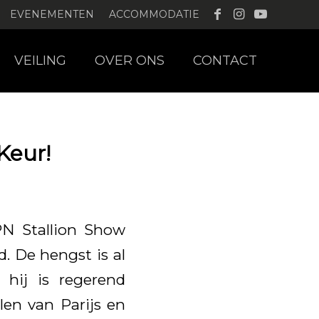
EVENEMENTEN
ACCOMMODATIE
VEILING
OVER ONS
CONTACT
Keur!
PN Stallion Show
. De hengst is al
 hij is regerend
en van Parijs en