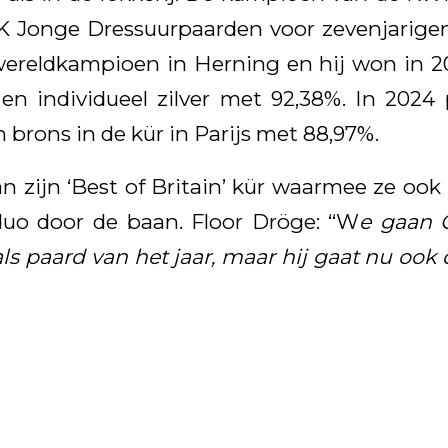
 Jonge Dressuurpaarden voor zevenjarigen 
ereldkampioen in Herning en hij won in 
 en individueel zilver met 92,38%. In 202
brons in de kür in Parijs met 88,97%.
n zijn ‘Best of Britain’ kür waarmee ze oo
duo door de baan. Floor Dröge: “W
e gaan 
ls paard van het jaar, maar hij gaat nu ook 