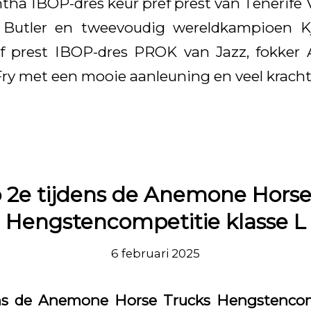
tha IBOP-dres keur pref prest van Tenerife 
 Butler en tweevoudig wereldkampioen K
ef prest IBOP-dres PROK van Jazz, fokker 
Fry met een mooie aanleuning en veel kracht
o 2e tijdens de Anemone Horse
Hengstencompetitie klasse L
6 februari 2025
ns de Anemone Horse Trucks Hengstencomp