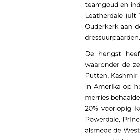
teamgoud en indi
Leatherdale (uit
Ouderkerk aan de
dressuurpaarden.
De hengst heef
waaronder de ze
Putten, Kashmir v
in Amerika op h
merries behaalde
20% voorlopig k
Powerdale, Princ
alsmede de Westf