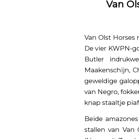
Van Ol
Van Olst Horses
De vier KWPN-goe
Butler indrukw
Maakenschijn, C
geweldige galopp
van Negro, fokker
knap staaltje pia
Beide amazones 
stallen van Van