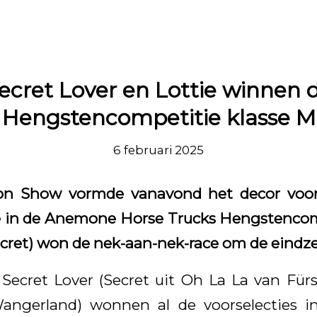
ecret Lover en Lottie winnen 
Hengstencompetitie klasse M
6 februari 2025
on Show vormde vanavond het decor voor
e in de Anemone Horse Trucks Hengstencomp
Secret) won de nek-aan-nek-race om de eindz
 Secret Lover (Secret uit Oh La La van Fürst
angerland) wonnen al de voorselecties i