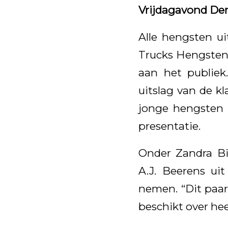
Vrijdagavond Den
Alle hengsten u
Trucks Hengstenc
aan het publiek.
uitslag van de kl
jonge hengsten 
presentatie.
Onder Zandra B
A.J. Beerens ui
nemen. “Dit paar
beschikt over hee