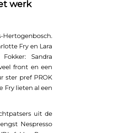
et werk
s-Hertogenbosch.
lotte Fry en Lara
 Fokker: Sandra
eel front en een
ur ster pref PROK
 Fry lieten al een
htpatsers uit de
hengst Nespresso