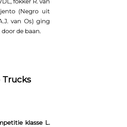
VDL, fokker R. van
jento (Negro uit
A.J. van Os) ging
 door de baan.
 Trucks
etitie klasse L.