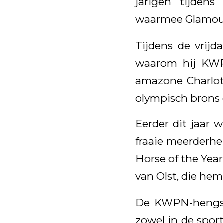
jarigen tijden
waarmee Glamour
Tijdens de vrij
waarom hij KWP
amazone Charlot
olympisch brons 
Eerder dit jaar
fraaie meerderhe
Horse of the Year
van Olst, die hem
De KWPN-hengst 
zowel in de spor