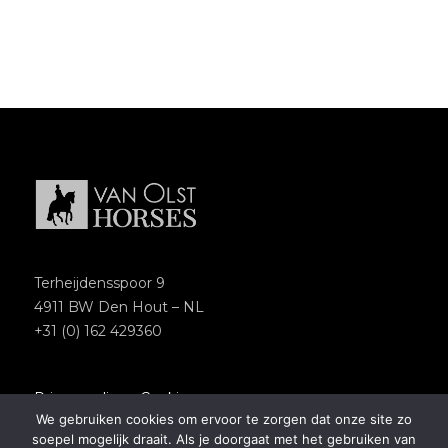
Terheijdensspoor 9
4911 BW Den Hout – NL
+31 (0) 162 429360
Privacypolicy
–
Cookies
We gebruiken cookies om ervoor te zorgen dat onze site zo
Copyright 2018 – Van Olst Horses
soepel mogelijk draait. Als je doorgaat met het gebruiken van
Website by
Newmore