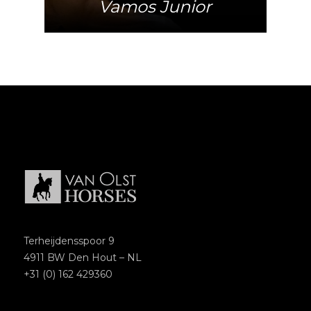
Vamos Junior
Terheijdensspoor 9
4911 BW Den Hout – NL
+31 (0) 162 429360