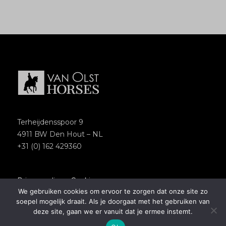
Terheijdensspoor 9
4911 BW Den Hout – NL
+31 (0) 162 429360
Privacypolicy
–
Cookies
We gebruiken cookies om ervoor te zorgen dat onze site zo
Copyright 2018 – Van Olst Horses
soepel mogelijk draait. Als je doorgaat met het gebruiken van
Website by
Newmore
deze site, gaan we er vanuit dat je ermee instemt.