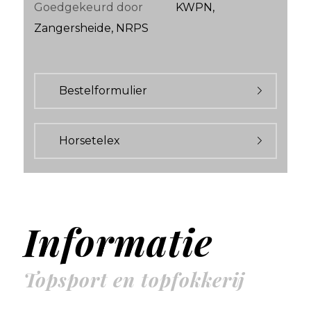
Goedgekeurd door
KWPN,
Zangersheide, NRPS
Bestelformulier
Horsetelex
Informatie
Topsport en topfokkerij