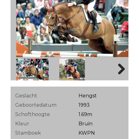
Next
Next
Geslacht
Hengst
Geboortedatum
1993
Schofthoogte
1.69m
Kleur
Bruin
Stamboek
KWPN