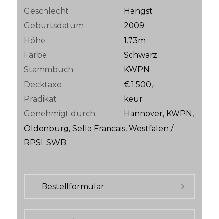
Geschlecht
Hengst
Geburtsdatum
2009
Höhe
1.73m
Farbe
Schwarz
Stammbuch
KWPN
Decktaxe
€ 1.500,-
Prädikat
keur
Genehmigt durch
Hannover, KWPN,
Oldenburg, Selle Francais, Westfalen /
RPSI, SWB
Bestellformular