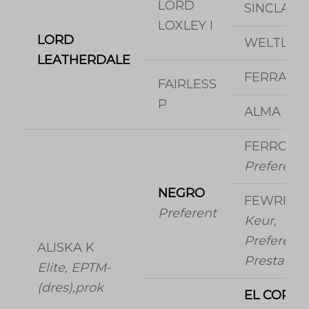
LORD
SINCLAIR I
LOXLEY I
LORD
WELTLAD
LEATHERDALE
FERRAG
FAIRLESS
P
ALMA
FERRO
Preferent
NEGRO
FEWRIE
Preferent
Keur,
Preferent,
ALISKA K
Prestatie
Elite, EPTM-
(dres),prok
EL CORO