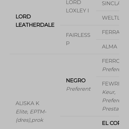
LORD
SINCLAIR I
LOXLEY I
LORD
WELTLAD
LEATHERDALE
FERRAG
FAIRLESS
P
ALMA
FERRO
Preferent
NEGRO
FEWRIE
Preferent
Keur,
Preferent,
ALISKA K
Prestatie
Elite, EPTM-
(dres),prok
EL CORO