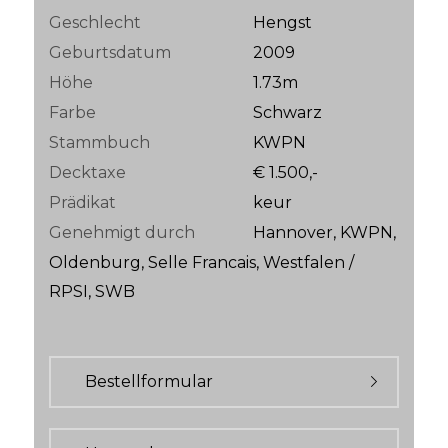
Geschlecht
Hengst
Geburtsdatum
2009
Höhe
1.73m
Farbe
Schwarz
Stammbuch
KWPN
Decktaxe
€ 1.500,-
Prädikat
keur
Genehmigt durch
Hannover, KWPN,
Oldenburg, Selle Francais, Westfalen /
RPSI, SWB
Bestellformular