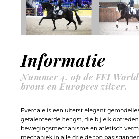
Informatie
Nummer 4. op de FEI World
brons en Europees zilver.
Everdale is een uiterst elegant gemodelle
getalenteerde hengst, die bij elk optrede
bewegingsmechanisme en atletisch vermogen.
mechaniek in alle drie de top basisgange