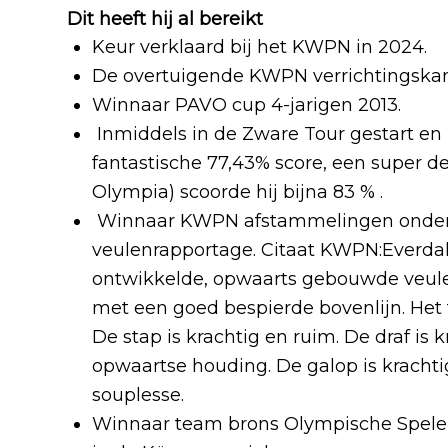
Dit heeft hij al bereikt
Keur verklaard bij het KWPN in 2024.
De overtuigende KWPN verrichtingskam
Winnaar PAVO cup 4-jarigen 2013.
Inmiddels in de Zware Tour gestart e
fantastische 77,43% score, een super d
Olympia) scoorde hij bijna 83 % .
Winnaar KWPN afstammelingen onder
veulenrapportage. Citaat KWPN:Everdal
ontwikkelde, opwaarts gebouwde veule
met een goed bespierde bovenlijn. Het f
De stap is krachtig en ruim. De draf is
opwaartse houding. De galop is krachti
souplesse.
Winnaar team brons Olympische Spelen