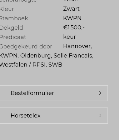
Zwart
Kleur
KWPN
Stamboek
€1.500,-
Dekgeld
keur
Predicaat
Hannover,
Goedgekeurd door
KWPN, Oldenburg, Selle Francais,
Westfalen / RPSI, SWB
Bestelformulier
Horsetelex