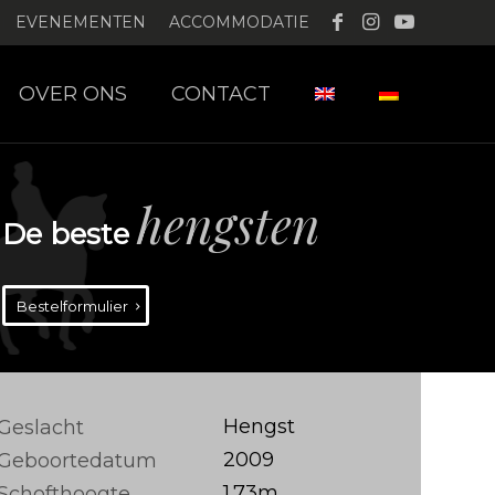
EVENEMENTEN
ACCOMMODATIE
OVER ONS
CONTACT
hengsten
De beste
Bestelformulier
Hengst
Geslacht
2009
Geboortedatum
1.73m
Schofthoogte