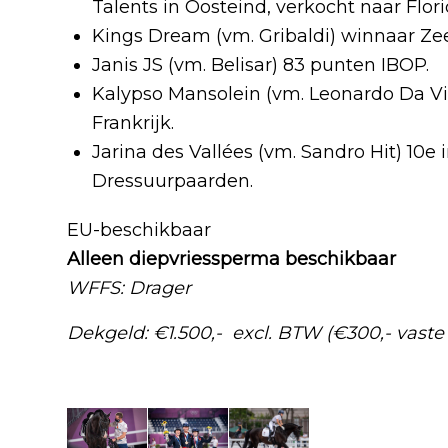
Talents in Oosteind, verkocht naar Flori
Kings Dream (vm. Gribaldi) winnaar Ze
Janis JS (vm. Belisar) 83 punten IBOP.
Kalypso Mansolein (vm. Leonardo Da Vin
Frankrijk.
Jarina des Vallées (vm. Sandro Hit) 10e
Dressuurpaarden.
EU-beschikbaar
Alleen diepvriessperma beschikbaar
WFFS: Drager
Dekgeld: €1.500,- excl. BTW (€300,- vaste 