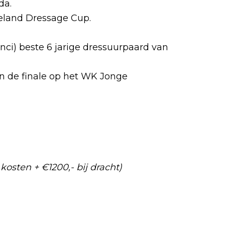
da.
eland Dressage Cup.
ci) beste 6 jarige dressuurpaard van
 in de finale op het WK Jonge
kosten + €1200,- bij dracht)