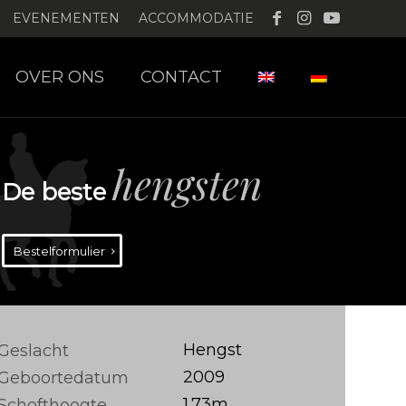
EVENEMENTEN
ACCOMMODATIE
OVER ONS
CONTACT
hengsten
De beste
Bestelformulier
Hengst
Geslacht
2009
Geboortedatum
1.73m
Schofthoogte