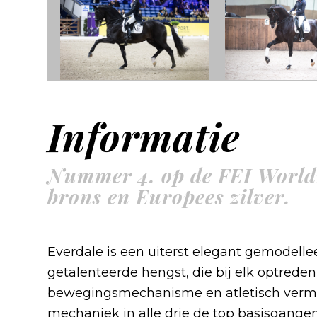
Informatie
Nummer 4. op de FEI World
brons en Europees zilver.
Everdale is een uiterst elegant gemodelle
getalenteerde hengst, die bij elk optrede
bewegingsmechanisme en atletisch vermogen.
mechaniek in alle drie de top basisgange