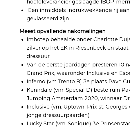
hoofdleverancier geslaagde IBOP-merri
Een inmiddels indrukwekkende rij aan 
geklasseerd zijn.
Meest opvallende nakomelingen
Imhotep behaalde onder Charlotte Duj
zilver op het EK in Riesenbeck en staat
dressuur.
Van de eerste jaardagen presteren 10 n
Grand Prix, waaronder Inclusive en Espe
Inferno (vm.Trento B) 3e plaats Pavo Cup
Kenndale (vm. Special D) beste ruin Pav
Jumping Amsterdam 2020, winnaar Dre
Inclusive (vm. Uptown, Prix st. Geor
jonge dressuurpaarden).
Lucky Star (vm. Sonique) 3e Prinsens