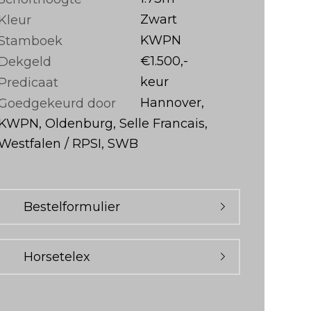
Zwart
Kleur
KWPN
Stamboek
€1.500,-
Dekgeld
keur
Predicaat
Hannover,
Goedgekeurd door
KWPN, Oldenburg, Selle Francais,
Westfalen / RPSI, SWB
Bestelformulier
Horsetelex