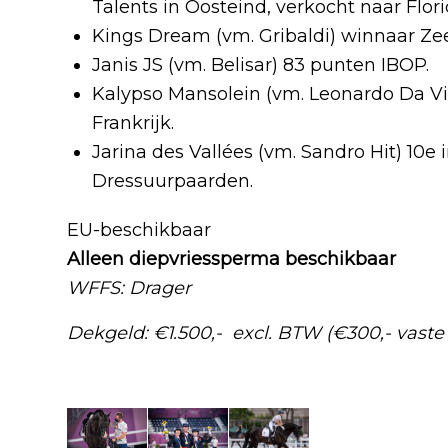
Talents in Oosteind, verkocht naar Flori
Kings Dream (vm. Gribaldi) winnaar Ze
Janis JS (vm. Belisar) 83 punten IBOP.
Kalypso Mansolein (vm. Leonardo Da Vin
Frankrijk.
Jarina des Vallées (vm. Sandro Hit) 10e
Dressuurpaarden.
EU-beschikbaar
Alleen diepvriessperma beschikbaar
WFFS: Drager
Dekgeld: €1.500,- excl. BTW (€300,- vaste 