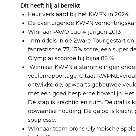
Dit heeft hij al bereikt
Keur verklaard bij het KWPN in 2024.
De overtuigende KWPN verrichtingskam
Winnaar PAVO cup 4-jarigen 2013.
Inmiddels in de Zware Tour gestart e
fantastische 77,43% score, een super d
Olympia) scoorde hij bijna 83 % .
Winnaar KWPN afstammelingen onder
veulenrapportage. Citaat KWPN:Everdal
ontwikkelde, opwaarts gebouwde veule
met een goed bespierde bovenlijn. Het f
De stap is krachtig en ruim. De draf is
opwaartse houding. De galop is krachti
souplesse.
Winnaar team brons Olympische Spelen