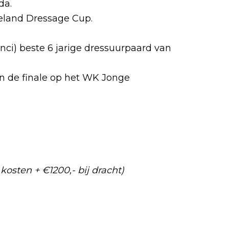
da.
eland Dressage Cup.
ci) beste 6 jarige dressuurpaard van
 in de finale op het WK Jonge
kosten + €1200,- bij dracht)